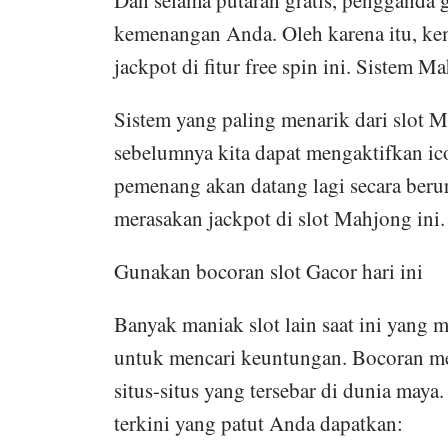
Dan selama putaran gratis, pengganda 
kemenangan Anda. Oleh karena itu, k
jackpot di fitur free spin ini. Sistem M
Sistem yang paling menarik dari slot 
sebelumnya kita dapat mengaktifkan ic
pemenang akan datang lagi secara berur
merasakan jackpot di slot Mahjong ini.
Gunakan bocoran slot Gacor hari ini
Banyak maniak slot lain saat ini yang 
untuk mencari keuntungan. Bocoran men
situs-situs yang tersebar di dunia maya
terkini yang patut Anda dapatkan: